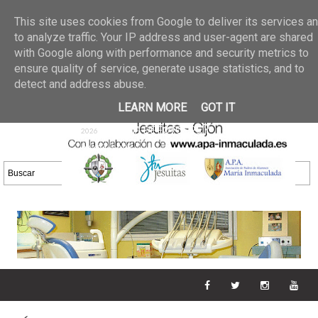
Últimas noticias
GALERIA DE FOTOS
02 jun 2026
This site uses cookies from Google to deliver its services a
30/05/2026
GALERIA
to analyze traffic. Your IP address and user-agent are shared
25 may 2026
with Google along with performance and security metrics to
DE FOTOS 23/05/2026
20 may
ensure quality of service, generate usage statistics, and to
GALERIA DE FOTOS
2026
detect and address abuse.
16/05/2026
GALERIA
11 may 2026
LEARN MORE
GOT IT
DE FOTOS 09/05/2026
28 abr
GALERIA DE FOTOS 25 Y
2026
26/04/2026