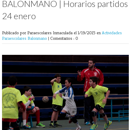
BALONMANO | Horarios partidos
24 enero
Publicado por Paraescolares Inmaculada
el 1/19/2015 en
Actividades
Paraescolares
Balonmano
|
Comentarios : 0