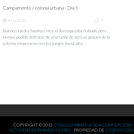
Campamento / colonia urbana - Día 5
0
03 jul 2020
Buenos tardes familias! Hoy el día empezaba nublado pero
hemos podido disfrutar de una tarde de sol.Los peques de la
colonia empezaron con los juegos musicales...
COPYRIGHT © 2015
COLEGIO INMACULADA CONCEPCIÓN -
ACTIVIDADES PARAESCOLARES .
PROPIEDAD DE
COLEGIO DE 