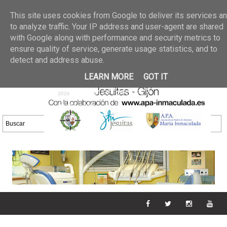
Últimas noticias
GALERIA DE FOTOS
02 jun 2026
This site uses cookies from Google to deliver its services a
30/05/2026
GALERIA
to analyze traffic. Your IP address and user-agent are shared
25 may 2026
with Google along with performance and security metrics to
DE FOTOS 23/05/2026
20 may
ensure quality of service, generate usage statistics, and to
GALERIA DE FOTOS
2026
detect and address abuse.
16/05/2026
GALERIA
11 may 2026
LEARN MORE
GOT IT
DE FOTOS 09/05/2026
28 abr
GALERIA DE FOTOS 25 Y
2026
26/04/2026