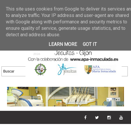
Últimas noticias
GALERIA DE FOTOS
02 jun 2026
This site uses cookies from Google to deliver its services a
30/05/2026
GALERIA
to analyze traffic. Your IP address and user-agent are shared
25 may 2026
with Google along with performance and security metrics to
DE FOTOS 23/05/2026
20 may
ensure quality of service, generate usage statistics, and to
GALERIA DE FOTOS
2026
detect and address abuse.
16/05/2026
GALERIA
11 may 2026
LEARN MORE
GOT IT
DE FOTOS 09/05/2026
28 abr
GALERIA DE FOTOS 25 Y
2026
26/04/2026