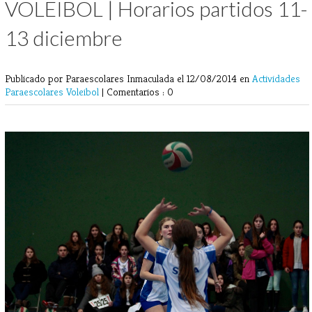
VOLEIBOL | Horarios partidos 11-
13 diciembre
Publicado por Paraescolares Inmaculada
el 12/08/2014 en
Actividades
Paraescolares
Voleibol
|
Comentarios : 0