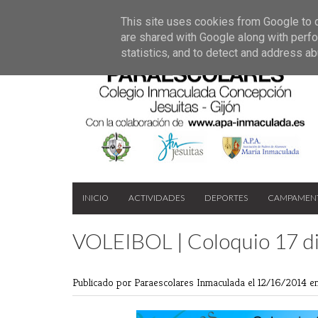
Últimas noticias
GALERIA DE FOTOS 30
02 jun 2026
This site uses cookies from Google to de
16/05/2026
GALERIA D
are shared with Google along with perfo
11 may 2026
statistics, and to detect and address ab
INICIO
ACTIVIDADES
DEPORTES
CAMPAMEN
VOLEIBOL | Coloquio 17 d
Publicado por Paraescolares Inmaculada
el 12/16/2014 e