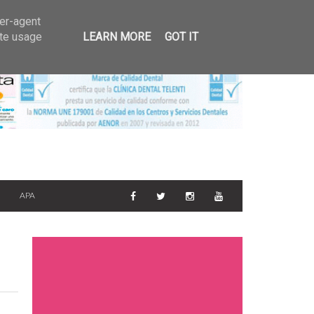
GALERIA DE FOTOS
ser-agent
6
ate usage
LEARN MORE
GOT IT
APA