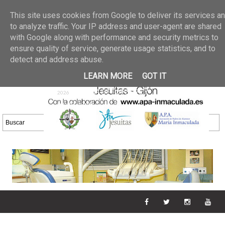
Últimas noticias
GALERIA DE FOTOS
02 jun 2026
This site uses cookies from Google to deliver its services a
30/05/2026
GALERIA
to analyze traffic. Your IP address and user-agent are shared
25 may 2026
with Google along with performance and security metrics to
DE FOTOS 23/05/2026
20 may
ensure quality of service, generate usage statistics, and to
GALERIA DE FOTOS
2026
detect and address abuse.
16/05/2026
GALERIA
11 may 2026
LEARN MORE
GOT IT
DE FOTOS 09/05/2026
28 abr
GALERIA DE FOTOS 25 Y
2026
26/04/2026