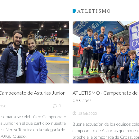
O
ATLETISMO
ampeonato de Asturias Junior
ATLETISMO - Campeonato de A
de Cross
0
2020
18 feb 2020
de semana se celebró en Campeonato
s Junior en el que participó nuestra
Buena actuación de los equipos coleg
a Nerea Teixeira en la categoría de
campeonato de Asturias que pone 
70Kg. Quedó...
broche a la temporada de Cross, co