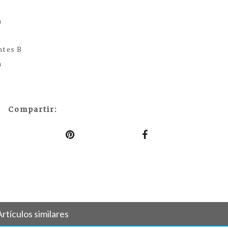
h
ntes B
h
Compartir:
Artículos similares