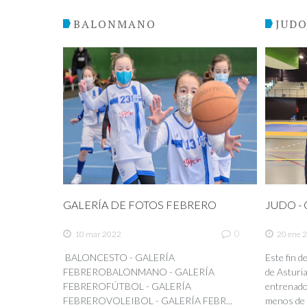
BALONMANO
JUD
GALERÍA DE FOTOS FEBRERO
JUDO - C
0
10 mar 2022
20 ene 
BALONCESTO - GALERÍA
Este fin 
FEBREROBALONMANO - GALERÍA
de Asturia
FEBREROFÚTBOL - GALERÍA
entrenador
FEBREROVOLEIBOL - GALERÍA FEBR...
menos de 