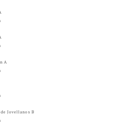
A
h
 A
h
n A
h
h
de Jovellanos B
h