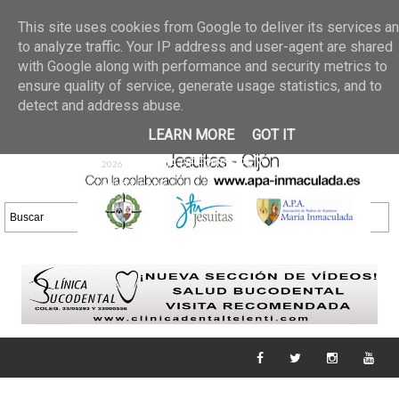
Últimas noticias
GALERIA DE FOTOS
02 jun 2026
This site uses cookies from Google to deliver its services a
30/05/2026
GALERIA
to analyze traffic. Your IP address and user-agent are shared
25 may 2026
with Google along with performance and security metrics to
DE FOTOS 23/05/2026
20 may
ensure quality of service, generate usage statistics, and to
GALERIA DE FOTOS
2026
detect and address abuse.
16/05/2026
GALERIA
11 may 2026
LEARN MORE
GOT IT
DE FOTOS 09/05/2026
28 abr
GALERIA DE FOTOS 25 Y
2026
26/04/2026