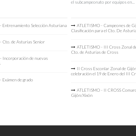
el subcampeonato por equipos en...
 Entrenamiento Selección Asturiana
ATLETISMO - Campeones de Gi
Clasificación para el Cto. De Asturi
 Cto. de Asturias Senior
ATLETISMO - III Cross Zonal de
Cto. de Asturias de Cross
 Incorporación de nuevas
s
II Cross Esconlar Zonal de Gijó
celebración el 19 de Enero del III C
 Exámen de grado
ATLETISMO - II CROSS Comarc
Gijón/Xixón