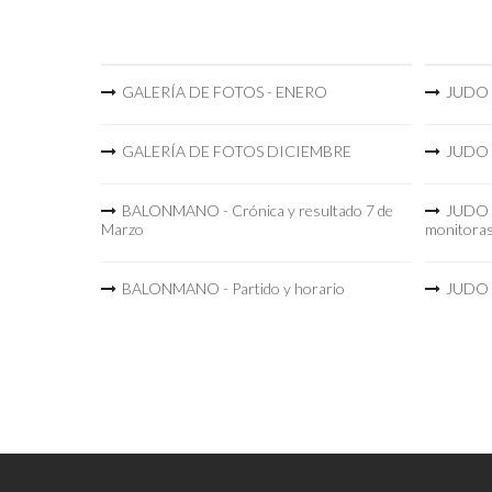
GALERÍA DE FOTOS - ENERO
JUDO -
GALERÍA DE FOTOS DICIEMBRE
JUDO -
BALONMANO - Crónica y resultado 7 de
JUDO -
Marzo
monitora
BALONMANO - Partido y horario
JUDO -