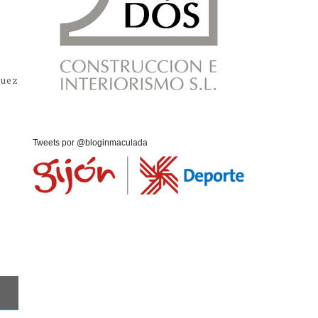
guez
Tweets por @bloginmaculada