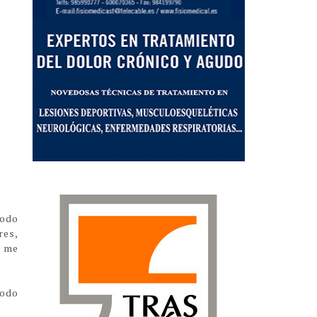
todo
res,
o me
todo