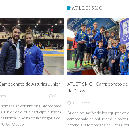
O
ATLETISMO
ampeonato de Asturias Junior
ATLETISMO - Campeonato de A
de Cross
0
2020
18 feb 2020
de semana se celebró en Campeonato
s Junior en el que participó nuestra
Buena actuación de los equipos coleg
a Nerea Teixeira en la categoría de
campeonato de Asturias que pone 
70Kg. Quedó...
broche a la temporada de Cross, co