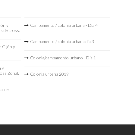
jón y
Campamento / colonia urbana - Día 4
as de cross.
Campamento / colonia urbana día 3
 Gijón y
Colonia/campamento urbano - Día 1
n y
ross Zonal.
Colonia urbana 2019
al de