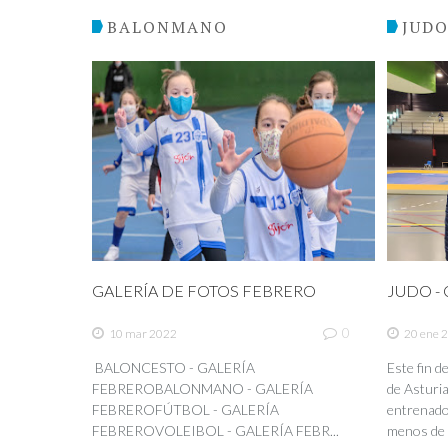
BALONMANO
JUD
GALERÍA DE FOTOS FEBRERO
JUDO - C
0
10 mar 2022
20 ene 
BALONCESTO - GALERÍA
Este fin 
FEBREROBALONMANO - GALERÍA
de Asturia
FEBREROFÚTBOL - GALERÍA
entrenador
FEBREROVOLEIBOL - GALERÍA FEBR...
menos de 