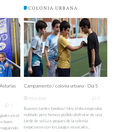
COLONIA URBANA
sturias
Campamento / colonia urbana - Día 5
0
03 jul 2020
0
Buenos tardes familias! Hoy el día empezaba
nublado pero hemos podido disfrutar de una
iales en el
tarde de sol.Los peques de la colonia
un buen
empezaron con los juegos musicales...
nsiguiendo