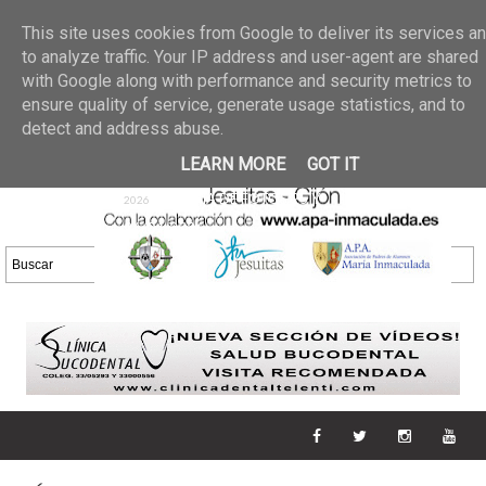
Últimas noticias
GALERIA DE FOTOS
02 jun 2026
This site uses cookies from Google to deliver its services a
30/05/2026
GALERIA
to analyze traffic. Your IP address and user-agent are shared
25 may 2026
with Google along with performance and security metrics to
DE FOTOS 23/05/2026
20 may
ensure quality of service, generate usage statistics, and to
GALERIA DE FOTOS
2026
detect and address abuse.
16/05/2026
GALERIA
11 may 2026
LEARN MORE
GOT IT
DE FOTOS 09/05/2026
28 abr
GALERIA DE FOTOS 25 Y
2026
26/04/2026