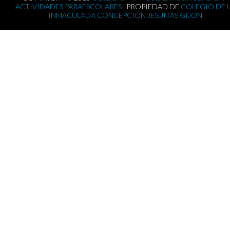
ACTIVIDADES PARAESCOLARES .
PROPIEDAD DE
COLEGIO DE 
INMACULADA CONCEPCIÓN JESUITAS GIJÓN