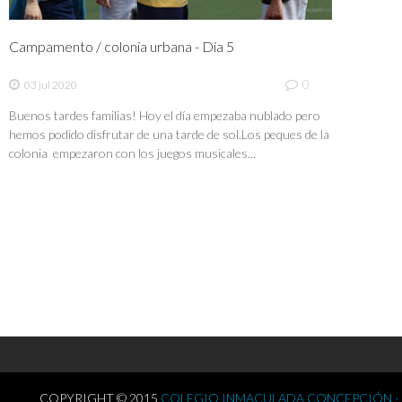
Campamento / colonia urbana - Día 5
0
03 jul 2020
Buenos tardes familias! Hoy el día empezaba nublado pero
hemos podido disfrutar de una tarde de sol.Los peques de la
colonia empezaron con los juegos musicales...
COPYRIGHT © 2015
COLEGIO INMACULADA CONCEPCIÓN -