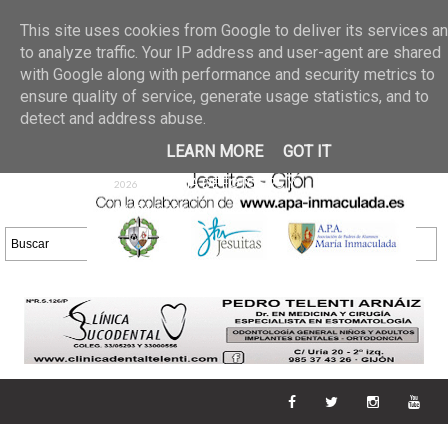
Últimas noticias
GALERIA DE FOTOS
02 jun 2026
This site uses cookies from Google to deliver its services a
30/05/2026
GALERIA
to analyze traffic. Your IP address and user-agent are shared
25 may 2026
with Google along with performance and security metrics to
DE FOTOS 23/05/2026
20 may
ensure quality of service, generate usage statistics, and to
GALERIA DE FOTOS
2026
detect and address abuse.
16/05/2026
GALERIA
11 may 2026
LEARN MORE
GOT IT
DE FOTOS 09/05/2026
28 abr
GALERIA DE FOTOS 25 Y
2026
26/04/2026