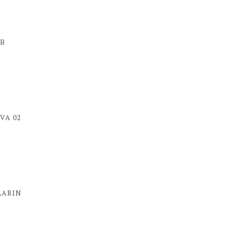
 B
VA 02
LARIN