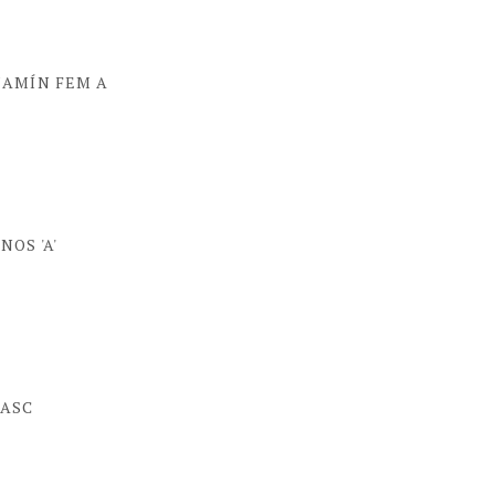
NJAMÍN FEM A
NOS 'A'
MASC