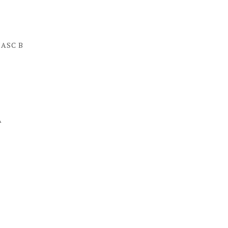
MASC B
A