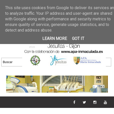
Últimas noticias
GALERIA DE FOTOS
02 jun 2026
This site uses cookies from Google to deliver its services a
30/05/2026
GALERIA
to analyze traffic. Your IP address and user-agent are shared
25 may 2026
with Google along with performance and security metrics to
DE FOTOS 23/05/2026
20 may
ensure quality of service, generate usage statistics, and to
GALERIA DE FOTOS
2026
detect and address abuse.
16/05/2026
GALERIA
11 may 2026
LEARN MORE
GOT IT
DE FOTOS 09/05/2026
28 abr
GALERIA DE FOTOS 25 Y
2026
26/04/2026