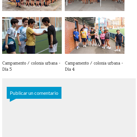
Tercer Turno | YA HAN SALIDO
Tercer Turno | Día 11 - Crónica
LOS AU[...]
de [...]
Campamento / colonia urbana -
Campamento / colonia urbana -
Día 5
Día 4
Publicar un comentario