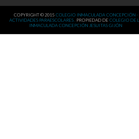
COPYRIGHT © 2015
COLEGIO INMACULADA CONCEPCIÓN -
ACTIVIDADES PARAESCOLARES .
PROPIEDAD DE
COLEGIO DE 
INMACULADA CONCEPCIÓN JESUITAS GIJÓN