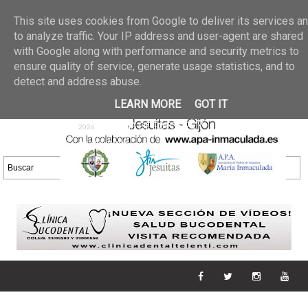
Últimas noticias
GALERIA DE FOTOS
02 jun 2026
This site uses cookies from Google to deliver its services a
30/05/2026
GALERIA
to analyze traffic. Your IP address and user-agent are shared
25 may 2026
with Google along with performance and security metrics to
DE FOTOS 23/05/2026
20 may
ensure quality of service, generate usage statistics, and to
GALERIA DE FOTOS
2026
detect and address abuse.
16/05/2026
GALERIA
11 may 2026
LEARN MORE
GOT IT
DE FOTOS 09/05/2026
28 abr
GALERIA DE FOTOS 25 Y
2026
26/04/2026