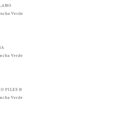
 LLANO
ancha Verde
IA
ancha Verde
RIO PILES B
ancha Verde