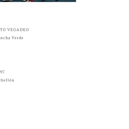
TO VEGADEO
ancha Verde
97
abellón