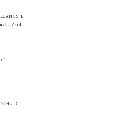
ELLANOS 'B'
ancha Verde
O C
ENINO D