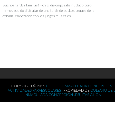
Buenos tardes familias! Hoy el día empezaba nublado pero
hemos podido disfrutar de una tarde de sol.Los peques de la
colonia empezaron con los juegos musicales...
COPYRIGHT © 2015
COLEGIO INMACULADA CONCEPCIÓN -
ACTIVIDADES PARAESCOLARES .
PROPIEDAD DE
COLEGIO DE 
INMACULADA CONCEPCIÓN JESUITAS GIJÓN