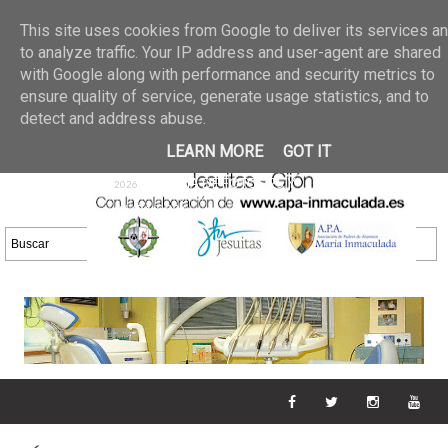
Últimas noticias
GALERIA DE FOTOS
02 jun 2026
This site uses cookies from Google to deliver its services a
30/05/2026
GALERIA
to analyze traffic. Your IP address and user-agent are shared
25 may 2026
with Google along with performance and security metrics to
DE FOTOS 23/05/2026
20 may
ensure quality of service, generate usage statistics, and to
GALERIA DE FOTOS
2026
detect and address abuse.
16/05/2026
GALERIA
11 may 2026
LEARN MORE
GOT IT
DE FOTOS 09/05/2026
28 abr
GALERIA DE FOTOS 25 Y
2026
26/04/2026