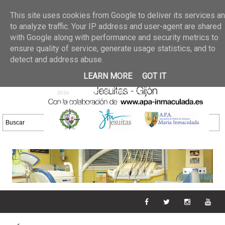
Últimas noticias
GALERIA DE FOTOS
02 jun 2026
This site uses cookies from Google to deliver its services a
30/05/2026
GALERIA
to analyze traffic. Your IP address and user-agent are shared
25 may 2026
with Google along with performance and security metrics to
DE FOTOS 23/05/2026
20 may
ensure quality of service, generate usage statistics, and to
GALERIA DE FOTOS
2026
detect and address abuse.
16/05/2026
GALERIA
11 may 2026
LEARN MORE
GOT IT
DE FOTOS 09/05/2026
28 abr
GALERIA DE FOTOS 25 Y
2026
26/04/2026