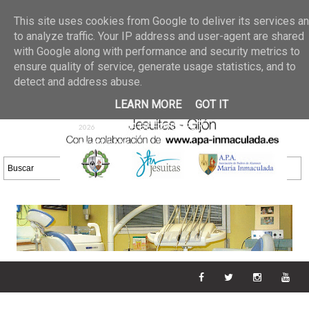
Últimas noticias
GALERIA DE FOTOS
02 jun 2026
This site uses cookies from Google to deliver its services a
30/05/2026
GALERIA
to analyze traffic. Your IP address and user-agent are shared
25 may 2026
with Google along with performance and security metrics to
DE FOTOS 23/05/2026
20 may
ensure quality of service, generate usage statistics, and to
GALERIA DE FOTOS
2026
detect and address abuse.
16/05/2026
GALERIA
11 may 2026
LEARN MORE
GOT IT
DE FOTOS 09/05/2026
28 abr
GALERIA DE FOTOS 25 Y
2026
26/04/2026