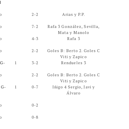
l
o
2-2
Arias y P.P.
o
7-2
Rafa 3 González, Sevilla,
Mata y Manolo
o
4-3
Rafa 3
o
2-2
Goles B: Berto 2. Goles C
Viti y Zapico
 G-
1
3-2
Rendueles 3
o
2-2
Goles B: Berto 2. Goles C
Viti y Zapico
l G-
1
0-7
Iñigo 4 Sergio, Javi y
Álvaro
o
0-2
o
0-8