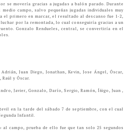
ador se movería gracias a jugadas a balón parado. Durante
el medio campo, salvo pequeñas jugadas individuales muy
ía el primero en marcar, el resultado al descanso fue 1-2,
 luchar por la remontada, lo cual conseguiría gracias a un
cuento. Gonzalo Rendueles, central, se convertiría en el
oles.
 Adrián, Juan Diego, Jonathan, Kevin, Jose Ángel, Óscar,
, Raúl y Óscar.
andro, Javier, Gonzalo, Darío, Sergio, Ramón, Íñigo, Juan ,
vil en la tarde del sábado 7 de septiembre, con el cual
egunda Infantil.
o
al campo, prueba de ello fue que tan solo 25 segundos