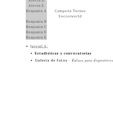
Alevín D
Alevín E
Benjamín A
Campeón Torneo
Soccerworld
Benjamín B
Benjamín C
Benjamín D
Benjamín E
Juvenil A:
Estadísticas y convocatorias
Galería de fotos
-
Enlace para dispositivo