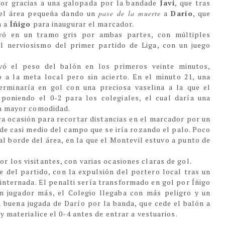
dor gracias a una galopada por la bandade
Javi
, que tras
n el área pequeña dando un
pase de la muerte
a
Darío
, que
n a
Íñigo
para inaugurar el marcador.
cayó en un tramo gris por ambas partes, con múltiples
l nerviosismo del primer partido de Liga, con un juego
vó el peso del balón en los primeros veinte minutos,
 a la meta local pero sin acierto. En el minuto 21, una
rminaría en gol con una preciosa vaselina a la que el
poniendo el 0-2 para los colegiales, el cual daría una
on mayor comodidad.
ara ocasión para recortar distancias en el marcador por un
sde casi medio del campo que se iría rozando el palo. Poco
al borde del área, en la que el Montevil estuvo a punto de
r los visitantes, con varias ocasiones claras de gol.
ve del partido, con la expulsión del portero local tras un
 internada. El penalti sería transformado en gol por Íñigo
n jugador más, el Colegio llegaba con más peligro y un
a buena jugada de Darío por la banda, que cede el balón a
y materialice el 0-4 antes de entrar a vestuarios.