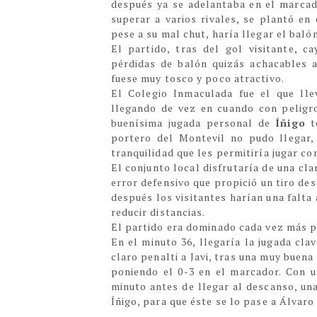
después ya se adelantaba en el marca
superar a varios rivales, se plantó e
pese a su mal chut, haría llegar el baló
El partido, tras del gol visitante, 
pérdidas de balón quizás achacables a
fuese muy tosco y poco atractivo.
El Colegio Inmaculada fue el que lle
llegando de vez en cuando con peligro
buenísima jugada personal de
Íñigo
te
portero del Montevil no pudo llegar, 
tranquilidad que les permitiría jugar c
El conjunto local disfrutaría de una cl
error defensivo que propició un tiro de
después los visitantes harían una falta 
reducir distancias.
El partido era dominado cada vez más po
En el minuto 36, llegaría la jugada cla
claro penalti a Javi, tras una muy buena
poniendo el 0-3 en el marcador. Con u
minuto antes de llegar al descanso, un
Íñigo, para que éste se lo pase a Álvaro 