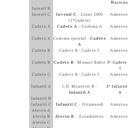
Naciona
Juvenil B
Juvenil C
Juvenil C
- Llano 2000
Amistos
(1ªCadete)
Cadete A
Cadete A
- Codema A
Amistos
Cadete A
Codema (juvenil -
Cadete
Amistos
A
Cadete B
Cadete B - Cadete C
Amistos
Cadete B
Cadete B
- Manuel Rubio
3ª Cadete
1
Cadete C
Cadete B - Cadete C
Amistos
Infantil A
C.D. Montevil B -
2ª Infanti
Infantil A
A
Infantil B
Infantil C
Infantil C -
Oriamendi
Amistos
Alevín A
Alevín B
Alevín B -
Estudiantes
Amistos
Alevín C