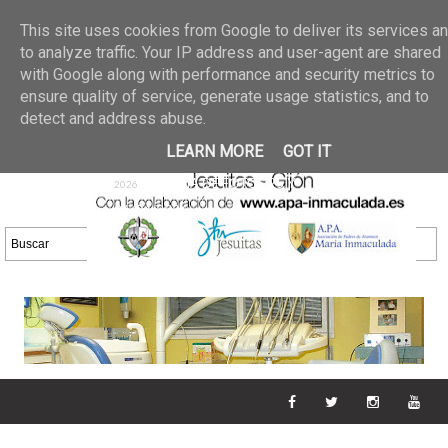
Últimas noticias
GALERIA DE FOTOS
02 jun 2026
This site uses cookies from Google to deliver its services a
30/05/2026
GALERIA
to analyze traffic. Your IP address and user-agent are shared
25 may 2026
with Google along with performance and security metrics to
DE FOTOS 23/05/2026
20 may
ensure quality of service, generate usage statistics, and to
GALERIA DE FOTOS
2026
detect and address abuse.
16/05/2026
GALERIA
11 may 2026
LEARN MORE
GOT IT
DE FOTOS 09/05/2026
28 abr
GALERIA DE FOTOS 25 Y
2026
26/04/2026