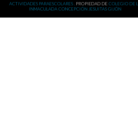
ACTIVIDADES PARAESCOLARES .
PROPIEDAD DE
COLEGIO DE 
INMACULADA CONCEPCIÓN JESUITAS GIJÓN