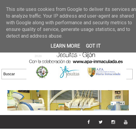
Últimas noticias
GALERIA DE FOTOS
02 jun 2026
This site uses cookies from Google to deliver its services a
30/05/2026
GALERIA
to analyze traffic. Your IP address and user-agent are shared
25 may 2026
with Google along with performance and security metrics to
DE FOTOS 23/05/2026
20 may
ensure quality of service, generate usage statistics, and to
GALERIA DE FOTOS
2026
detect and address abuse.
16/05/2026
GALERIA
11 may 2026
LEARN MORE
GOT IT
DE FOTOS 09/05/2026
28 abr
GALERIA DE FOTOS 25 Y
2026
26/04/2026