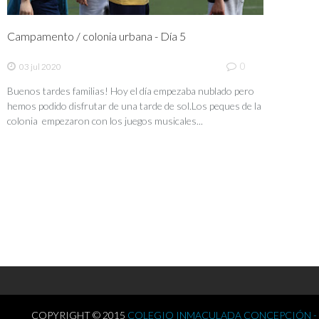
Campamento / colonia urbana - Día 5
0
03 jul 2020
Buenos tardes familias! Hoy el día empezaba nublado pero
hemos podido disfrutar de una tarde de sol.Los peques de la
colonia empezaron con los juegos musicales...
COPYRIGHT © 2015
COLEGIO INMACULADA CONCEPCIÓN -