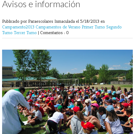
Avisos e información
Publicado por Paraescolares Inmaculada
el 5/18/2013 en
Campamento2013
Campamentos de Verano
Primer Turno
Segundo
Turno
Tercer Turno
|
Comentarios : 0